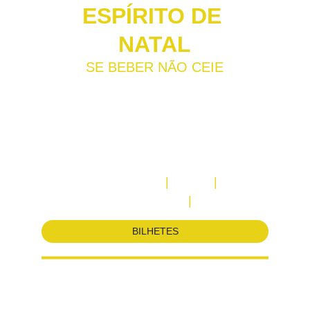
ESPÍRITO DE 
NATAL
SE BEBER NÃO CEIE
Os míticos — e polémicos — especiais 
natalícios do Porta dos Fundos chegam 
ao grande ecrã em Lisboa:
16
 dezembro  
|
  21:00  
|
Cinema São Jorge
| 
Sala 3  
BILHETES