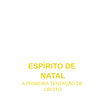
ESPÍRITO DE 
NATAL
A PRIMEIRA TENTAÇÃO DE 
CRISTO
Os míticos — e polémicos — especiais 
natalícios do Porta dos Fundos chegam 