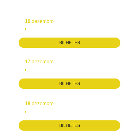
16
 dezembro
•  
Bruno Nogueira
BILHETES
17
 dezembro
•  
Valter Hugo Mãe
BILHETES
18
 dezembro
•  
César Mourão
BILHETES